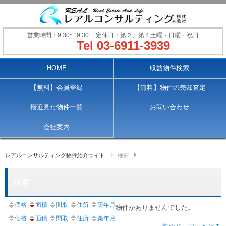
営業時間：9:30~19:30
定休日：第２、第４土曜・日曜・祝日
Tel 03-6911-3939
Main menu
HOME
収益物件検索
【無料】会員登録
【無料】物件の売却査定
最近見た物件一覧
お問い合わせ
会社案内
レアルコンサルティング物件紹介サイト
検索
検索
価格
面積
間取
住所
築年月
物件がありませんでした。
価格
面積
間取
住所
築年月